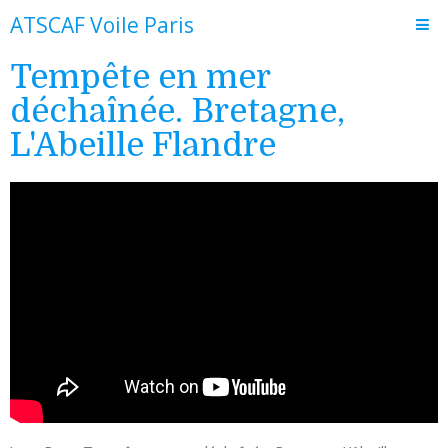
ATSCAF Voile Paris
Tempête en mer
Accueil
déchaînée. Bretagne,
Le club
L'Abeille Flandre
Adhésion et fonctionnement
Actualités
Journal de bord