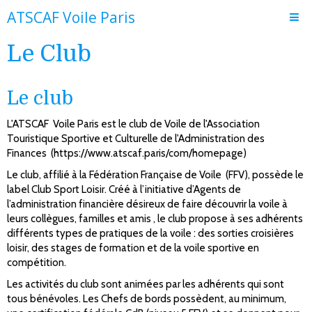
ATSCAF Voile Paris
Le Club
Accueil
Le club
Le club
Adhésion et fonctionnement
L'ATSCAF Voile Paris est le club de Voile de l'Association
Actualités
Touristique Sportive et Culturelle de l'Administration des
Finances (
https://www.atscaf.paris/com/homepage
)
Journal de bord
Le club, affilié à la Fédération Française de Voile (FFV), possède le
label Club Sport Loisir. Créé à l’initiative d’Agents de
l’administration financière désireux de faire découvrir la voile à
leurs collègues, familles et amis , le club propose à ses adhérents
différents types de pratiques de la voile : des sorties croisières
loisir, des stages de formation et de la voile sportive en
compétition.
Les activités du club sont animées par les adhérents qui sont
tous bénévoles. Les Chefs de bords possèdent, au minimum,