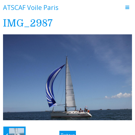
ATSCAF Voile Paris
IMG_2987
Accueil
Le club
Adhésion et fonctionnement
Actualités
Journal de bord