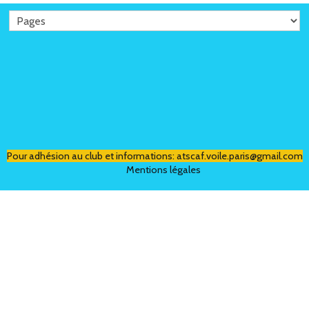
Pour adhésion au club et informations:
atscaf.voile.paris@gmail
.com
Mentions légales